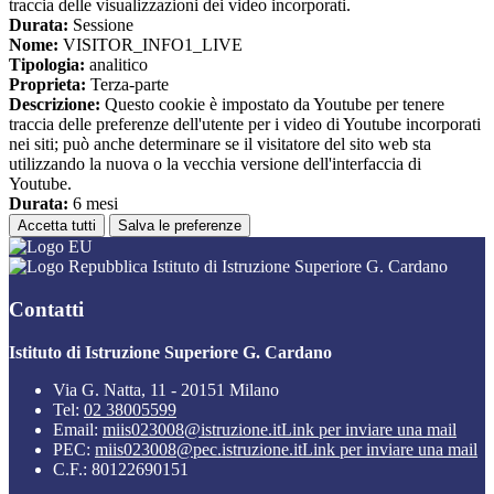
traccia delle visualizzazioni dei video incorporati.
Durata:
Sessione
Nome:
VISITOR_INFO1_LIVE
Tipologia:
analitico
Proprieta:
Terza-parte
Descrizione:
Questo cookie è impostato da Youtube per tenere
traccia delle preferenze dell'utente per i video di Youtube incorporati
nei siti; può anche determinare se il visitatore del sito web sta
utilizzando la nuova o la vecchia versione dell'interfaccia di
Youtube.
Durata:
6 mesi
Accetta tutti
Salva le preferenze
Istituto di Istruzione Superiore G. Cardano
Contatti
Istituto di Istruzione Superiore G. Cardano
Via G. Natta, 11 - 20151 Milano
Tel:
02 38005599
Email:
miis023008@istruzione.it
Link per inviare una mail
PEC:
miis023008@pec.istruzione.it
Link per inviare una mail
C.F.: 80122690151