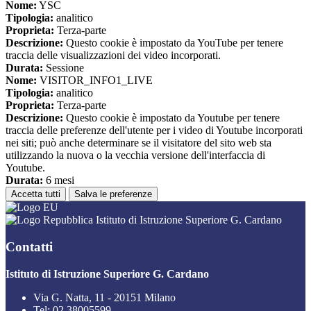
Nome:
YSC
Tipologia:
analitico
Proprieta:
Terza-parte
Descrizione:
Questo cookie è impostato da YouTube per tenere
traccia delle visualizzazioni dei video incorporati.
Durata:
Sessione
Nome:
VISITOR_INFO1_LIVE
Tipologia:
analitico
Proprieta:
Terza-parte
Descrizione:
Questo cookie è impostato da Youtube per tenere
traccia delle preferenze dell'utente per i video di Youtube incorporati
nei siti; può anche determinare se il visitatore del sito web sta
utilizzando la nuova o la vecchia versione dell'interfaccia di
Youtube.
Durata:
6 mesi
Accetta tutti
Salva le preferenze
Istituto di Istruzione Superiore G. Cardano
Contatti
Istituto di Istruzione Superiore G. Cardano
Via G. Natta, 11 - 20151 Milano
Tel:
02 38005599