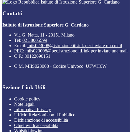
Istituto di Istruzione Superiore G. Cardano
Contatti
Istituto di Istruzione Superiore G. Cardano
Via G. Natta, 11 - 20151 Milano
Tel:
02 38005599
Email:
miis023008@istruzione.it
Link per inviare una mail
PEC:
miis023008@pec.istruzione.it
Link per inviare una mail
C.F.: 80122690151
C.M. MIIS023008 - Codice Univoco: UFWH6W
Sezione Link Utili
Cookie policy
Note legali
Informativa Privacy
Ufficio Relazioni con il Pubblico
Dichiarazione di accessibilità
Obiettivi di accessibilità
Whistleblowing