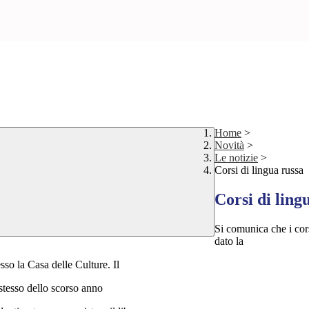
Home
>
Novità
>
Le notizie
>
Corsi di lingua russa
Corsi di ling
Si comunica che i cors
dato la
so la Casa delle Culture. Il
 stesso dello scorso anno