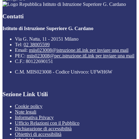
Istituto di Istruzione Superiore G. Cardano
Contatti
Istituto di Istruzione Superiore G. Cardano
Via G. Natta, 11 - 20151 Milano
Tel:
02 38005599
Email:
miis023008@istruzione.it
Link per inviare una mail
PEC:
miis023008@pec.istruzione.it
Link per inviare una mail
C.F.: 80122690151
C.M. MIIS023008 - Codice Univoco: UFWH6W
Sezione Link Utili
Cookie policy
Note legali
Informativa Privacy
Ufficio Relazioni con il Pubblico
Dichiarazione di accessibilità
Obiettivi di accessibilità