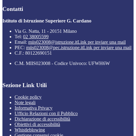
Contatti
Istituto di Istruzione Superiore G. Cardano
Via G. Natta, 11 - 20151 Milano
Tel:
02 38005599
Email:
miis023008@istruzione.it
Link per inviare una mail
PEC:
miis023008@pec.istruzione.it
Link per inviare una mail
C.F.: 80122690151
C.M. MIIS023008 - Codice Univoco: UFWH6W
Sezione Link Utili
Cookie policy
Note legali
Informativa Privacy
Ufficio Relazioni con il Pubblico
Dichiarazione di accessibilità
Obiettivi di accessibilità
Whistleblowing
Gestione consensi cookie