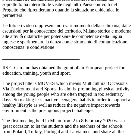
soprattutto ha interrotto le visite negli altri Paesi coinvolti nel
Progetto che riprenderanno quando la situazione epidemica lo
permetterà.
Le foto e i video rappresentano i vari momenti della settimana, dalle
escursioni per la conoscenza del territorio, Milano storica e moderna,
alle attività didattiche per potenziare le competenze della lingua
inglese e sperimentare la danza come strumento di comunicazione,
conoscenza e condivisione .
________________________________
IIS G Cardano has obtained the grant of an European project for
education, training, youth and sport.
The project title is MOVES which means Multicultural Occasions
Via Environment and Sports. Its aim is promoting physical activity
among the young people who are often trapped in too sedentary
days. So making less inactive teenagers’ habits in order to support a
healthy lifestyle as well as reduce the negative impact towards
environment is the prestigious project challenge.
The first meeting held in Milan from 2 to 8 February 2020 was a
great occasion to let the students and the teachers of the schools
from Poland, Turkey, Portugal and Latvia meet and share all the