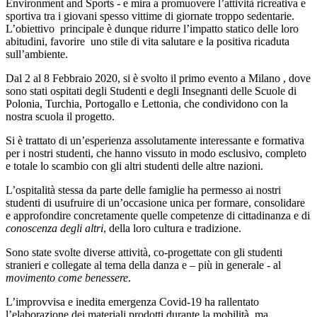
Environment and Sports - e mira a promuovere l’attività ricreativa e
sportiva tra i giovani spesso vittime di giornate troppo sedentarie.
L’obiettivo principale è dunque ridurre l’impatto statico delle loro
abitudini, favorire uno stile di vita salutare e la positiva ricaduta
sull’ambiente.
Dal 2 al 8 Febbraio 2020, si è svolto il primo evento a Milano , dove
sono stati ospitati degli Studenti e degli Insegnanti delle Scuole di
Polonia, Turchia, Portogallo e Lettonia, che condividono con la
nostra scuola il progetto.
Si è trattato di un’esperienza assolutamente interessante e formativa
per i nostri studenti, che hanno vissuto in modo esclusivo, completo
e totale lo scambio con gli altri studenti delle altre nazioni.
L’ospitalità stessa da parte delle famiglie ha permesso ai nostri
studenti di usufruire di un’occasione unica per formare, consolidare
e approfondire concretamente quelle competenze di cittadinanza e di
conoscenza degli altri
, della loro cultura e tradizione.
Sono state svolte diverse attività, co-progettate con gli studenti
stranieri e collegate al tema della danza e – più in generale - al
movimento come benessere
.
L’improvvisa e inedita emergenza Covid-19 ha rallentato
l’elaborazione dei materiali prodotti durante la mobilità, ma