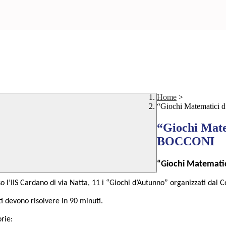
Home
>
“Giochi Matematic
“Giochi Mat
BOCCONI
“Giochi Matemati
o l’IIS Cardano di via Natta, 11 i “Giochi d’Autunno” organizzati dal C
ti devono risolvere in 90 minuti.
orie: