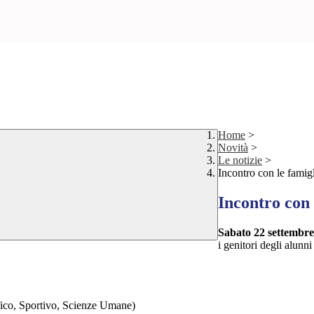
Home
>
Novità
>
Le notizie
>
Incontro con le famigl
Incontro con 
Sabato 2
2
settembr
i genitori degli alunn
fico, Sportivo, Scienze Umane)