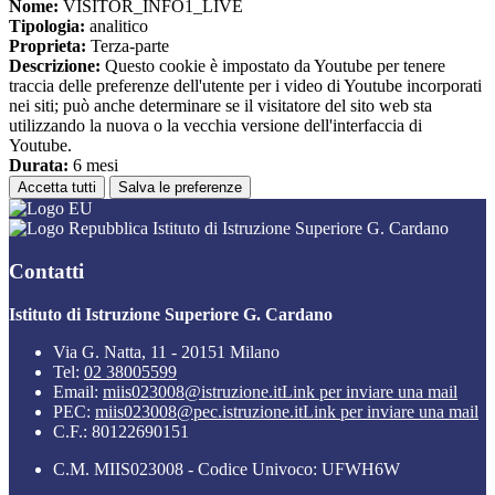
Nome:
VISITOR_INFO1_LIVE
Tipologia:
analitico
Proprieta:
Terza-parte
Descrizione:
Questo cookie è impostato da Youtube per tenere
traccia delle preferenze dell'utente per i video di Youtube incorporati
nei siti; può anche determinare se il visitatore del sito web sta
utilizzando la nuova o la vecchia versione dell'interfaccia di
Youtube.
Durata:
6 mesi
Accetta tutti
Salva le preferenze
Istituto di Istruzione Superiore G. Cardano
Contatti
Istituto di Istruzione Superiore G. Cardano
Via G. Natta, 11 - 20151 Milano
Tel:
02 38005599
Email:
miis023008@istruzione.it
Link per inviare una mail
PEC:
miis023008@pec.istruzione.it
Link per inviare una mail
C.F.: 80122690151
C.M. MIIS023008 - Codice Univoco: UFWH6W