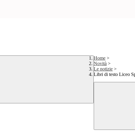
Home
>
Novità
>
Le notizie
>
Libri di testo Liceo 