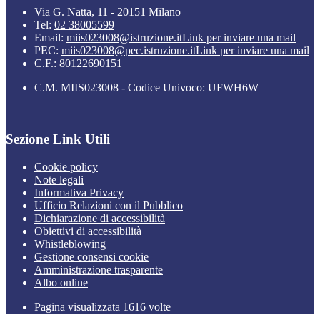
Via G. Natta, 11 - 20151 Milano
Tel:
02 38005599
Email:
miis023008@istruzione.it
Link per inviare una mail
PEC:
miis023008@pec.istruzione.it
Link per inviare una mail
C.F.: 80122690151
C.M. MIIS023008 - Codice Univoco: UFWH6W
Sezione Link Utili
Cookie policy
Note legali
Informativa Privacy
Ufficio Relazioni con il Pubblico
Dichiarazione di accessibilità
Obiettivi di accessibilità
Whistleblowing
Gestione consensi cookie
Amministrazione trasparente
Albo online
Pagina visualizzata
1616
volte