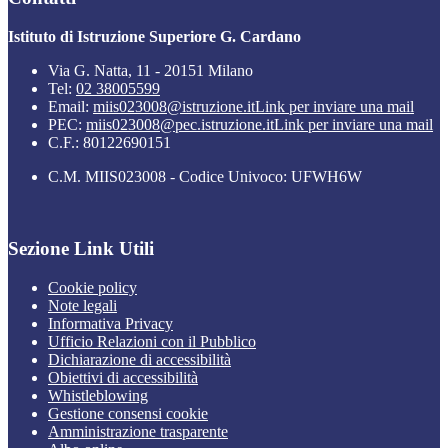
Istituto di Istruzione Superiore G. Cardano
Via G. Natta, 11 - 20151 Milano
Tel:
02 38005599
Email:
miis023008@istruzione.it
Link per inviare una mail
PEC:
miis023008@pec.istruzione.it
Link per inviare una mail
C.F.: 80122690151
C.M. MIIS023008 - Codice Univoco: UFWH6W
Sezione Link Utili
Cookie policy
Note legali
Informativa Privacy
Ufficio Relazioni con il Pubblico
Dichiarazione di accessibilità
Obiettivi di accessibilità
Whistleblowing
Gestione consensi cookie
Amministrazione trasparente