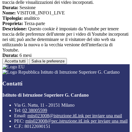
traccia delle visualizzazioni dei video incorporati.
Durata:
Sessione
Nome:
VISITOR_INFO1_LIVE
Tipologia:
analitico
Proprieta:
Terza-parte
Descrizione:
Questo cookie è impostato da Youtube per tenere
traccia delle preferenze dell'utente per i video di Youtube incorporati
nei siti; può anche determinare se il visitatore del sito web sta
utilizzando la nuova o la vecchia versione dell'interfaccia di
Youtube.
Durata:
6 mesi
Accetta tutti
Salva le preferenze
Istituto di Istruzione Superiore G. Cardano
Contatti
Istituto di Istruzione Superiore G. Cardano
Via G. Natta, 11 - 20151 Milano
Tel:
02 38005599
Email:
miis023008@istruzione.it
Link per inviare una mail
PEC:
miis023008@pec.istruzione.it
Link per inviare una mail
C.F.: 80122690151