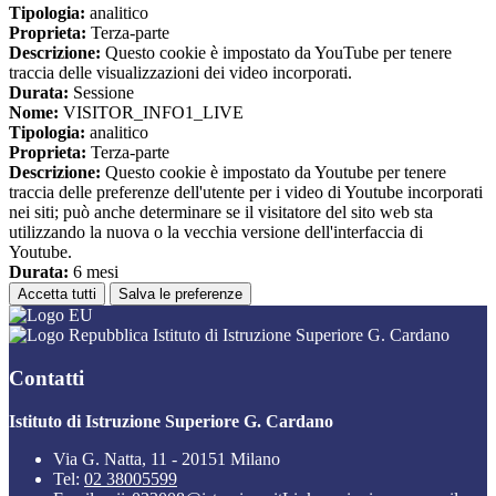
Tipologia:
analitico
Proprieta:
Terza-parte
Descrizione:
Questo cookie è impostato da YouTube per tenere
traccia delle visualizzazioni dei video incorporati.
Durata:
Sessione
Nome:
VISITOR_INFO1_LIVE
Tipologia:
analitico
Proprieta:
Terza-parte
Descrizione:
Questo cookie è impostato da Youtube per tenere
traccia delle preferenze dell'utente per i video di Youtube incorporati
nei siti; può anche determinare se il visitatore del sito web sta
utilizzando la nuova o la vecchia versione dell'interfaccia di
Youtube.
Durata:
6 mesi
Accetta tutti
Salva le preferenze
Istituto di Istruzione Superiore G. Cardano
Contatti
Istituto di Istruzione Superiore G. Cardano
Via G. Natta, 11 - 20151 Milano
Tel:
02 38005599