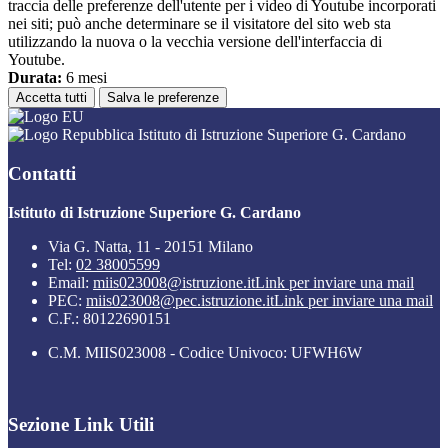
traccia delle preferenze dell'utente per i video di Youtube incorporati
nei siti; può anche determinare se il visitatore del sito web sta
utilizzando la nuova o la vecchia versione dell'interfaccia di
Youtube.
Durata:
6 mesi
Accetta tutti
Salva le preferenze
Istituto di Istruzione Superiore G. Cardano
Contatti
Istituto di Istruzione Superiore G. Cardano
Via G. Natta, 11 - 20151 Milano
Tel:
02 38005599
Email:
miis023008@istruzione.it
Link per inviare una mail
PEC:
miis023008@pec.istruzione.it
Link per inviare una mail
C.F.: 80122690151
C.M. MIIS023008 - Codice Univoco: UFWH6W
Sezione Link Utili