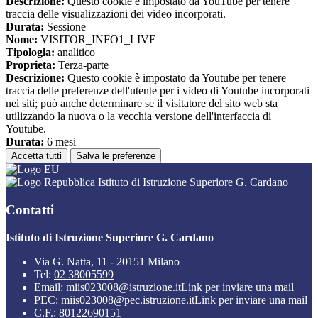
Descrizione:
Questo cookie è impostato da YouTube per tenere
traccia delle visualizzazioni dei video incorporati.
Durata:
Sessione
Nome:
VISITOR_INFO1_LIVE
Tipologia:
analitico
Proprieta:
Terza-parte
Descrizione:
Questo cookie è impostato da Youtube per tenere
traccia delle preferenze dell'utente per i video di Youtube incorporati
nei siti; può anche determinare se il visitatore del sito web sta
utilizzando la nuova o la vecchia versione dell'interfaccia di
Youtube.
Durata:
6 mesi
Accetta tutti
Salva le preferenze
Istituto di Istruzione Superiore G. Cardano
Contatti
Istituto di Istruzione Superiore G. Cardano
Via G. Natta, 11 - 20151 Milano
Tel:
02 38005599
Email:
miis023008@istruzione.it
Link per inviare una mail
PEC:
miis023008@pec.istruzione.it
Link per inviare una mail
C.F.: 80122690151