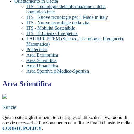
Orientamento in Uscita
ITS - Tecnologie dell'informazione e della
comunicazione
ITS - Nuove tecnologie per il Made in Italy
ITS - Nuove tecnologie della vita
ITS - Mobilità Sostenibile
ITS - Efficienza Energetica
LAUREE STEM (Scienze, Tecnologia, Ingegneria,
Matematica)
Politecnico
Area Economica
Area Scientifica
Area Umanistica
Area Sportiva e Medico-Sportiva
Area Scientifica
Notizie
Questo sito o gli strumenti terzi da questo utilizzati si avvalgono di
cookie necessari al funzionamento ed utili alle finalità illustrate nella
COOKIE POLICY
.