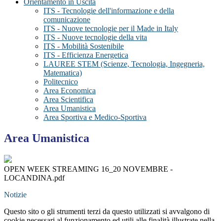
Orientamento in Uscita
ITS - Tecnologie dell'informazione e della
comunicazione
ITS - Nuove tecnologie per il Made in Italy
ITS - Nuove tecnologie della vita
ITS - Mobilità Sostenibile
ITS - Efficienza Energetica
LAUREE STEM (Scienze, Tecnologia, Ingegneria,
Matematica)
Politecnico
Area Economica
Area Scientifica
Area Umanistica
Area Sportiva e Medico-Sportiva
Area Umanistica
OPEN WEEK STREAMING 16_20 NOVEMBRE -
LOCANDINA.pdf
Notizie
Questo sito o gli strumenti terzi da questo utilizzati si avvalgono di
cookie necessari al funzionamento ed utili alle finalità illustrate nella