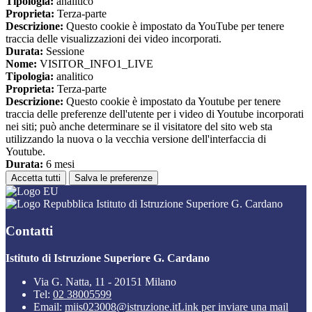
Tipologia:
analitico
Proprieta:
Terza-parte
Descrizione:
Questo cookie è impostato da YouTube per tenere
traccia delle visualizzazioni dei video incorporati.
Durata:
Sessione
Nome:
VISITOR_INFO1_LIVE
Tipologia:
analitico
Proprieta:
Terza-parte
Descrizione:
Questo cookie è impostato da Youtube per tenere
traccia delle preferenze dell'utente per i video di Youtube incorporati
nei siti; può anche determinare se il visitatore del sito web sta
utilizzando la nuova o la vecchia versione dell'interfaccia di
Youtube.
Durata:
6 mesi
Accetta tutti
Salva le preferenze
Istituto di Istruzione Superiore G. Cardano
Contatti
Istituto di Istruzione Superiore G. Cardano
Via G. Natta, 11 - 20151 Milano
Tel:
02 38005599
Email:
miis023008@istruzione.it
Link per inviare una mail