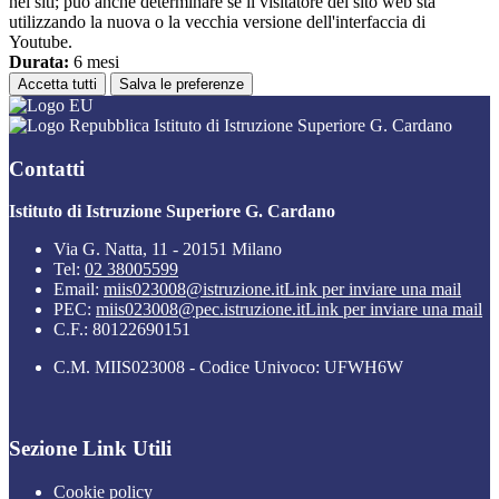
nei siti; può anche determinare se il visitatore del sito web sta
utilizzando la nuova o la vecchia versione dell'interfaccia di
Youtube.
Durata:
6 mesi
Accetta tutti
Salva le preferenze
Istituto di Istruzione Superiore G. Cardano
Contatti
Istituto di Istruzione Superiore G. Cardano
Via G. Natta, 11 - 20151 Milano
Tel:
02 38005599
Email:
miis023008@istruzione.it
Link per inviare una mail
PEC:
miis023008@pec.istruzione.it
Link per inviare una mail
C.F.: 80122690151
C.M. MIIS023008 - Codice Univoco: UFWH6W
Sezione Link Utili
Cookie policy