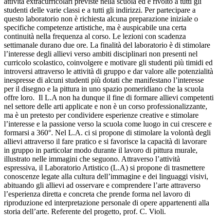
attività extracurricolari previste nella scuola ed è rivolto a tutti gli
studenti delle varie classi e a tutti gli indirizzi. Per partecipare a
questo laboratorio non è richiesta alcuna preparazione iniziale o
specifiche competenze artistiche, ma è auspicabile una certa
continuità nella frequenza al corso. Le lezioni con scadenza
settimanale durano due ore. La finalità del laboratorio è di stimolare
l’interesse degli allievi verso ambiti disciplinari non presenti nel
curricolo scolastico, coinvolgere e motivare gli studenti più timidi ed
introversi attraverso le attività di gruppo e dar valore alle potenzialità
inespresse di alcuni studenti più dotati che manifestano l’interesse
per il disegno e la pittura in uno spazio pomeridiano che la scuola
offre loro. Il L.A non ha dunque il fine di formare allievi competenti
nel settore delle arti applicate e non è un corso professionalizzante,
ma è un pretesto per condividere esperienze creative e stimolare
l’interesse e la passione verso la scuola come luogo in cui crescere e
formarsi a 360°. Nel L.A. ci si propone di stimolare la volontà degli
allievi attraverso il fare pratico e si favorisce la capacità di lavorare
in gruppo in particolar modo durante il lavoro di pittura murale,
illustrato nelle immagini che seguono. Attraverso l’attività
espressiva, il Laboratorio Artistico (L.A) si propone di trasmettere
conoscenze legate alla cultura dell’immagine e dei linguaggi visivi,
abituando gli allievi ad osservare e comprendere l’arte attraverso
l’esperienza diretta e concreta che prende forma nel lavoro di
riproduzione ed interpretazione personale di opere appartenenti alla
storia dell’arte. Referente del progetto, prof. C. Violi.