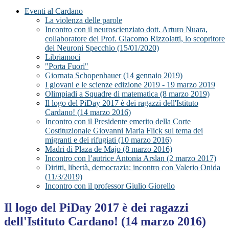
Eventi al Cardano
La violenza delle parole
Incontro con il neuroscienziato dott. Arturo Nuara,
collaboratore del Prof. Giacomo Rizzolatti, lo scopritore
dei Neuroni Specchio (15/01/2020)
Libriamoci
"Porta Fuori"
Giornata Schopenhauer (14 gennaio 2019)
I giovani e le scienze edizione 2019 - 19 marzo 2019
Olimpiadi a Squadre di matematica (8 marzo 2019)
Il logo del PiDay 2017 è dei ragazzi dell'Istituto
Cardano! (14 marzo 2016)
Incontro con il Presidente emerito della Corte
Costituzionale Giovanni Maria Flick sul tema dei
migranti e dei rifugiati (10 marzo 2016)
Madri di Plaza de Majo (8 marzo 2016)
Incontro con l’autrice Antonia Arslan (2 marzo 2017)
Diritti, libertà, democrazia: incontro con Valerio Onida
(11/3/2019)
Incontro con il professor Giulio Giorello
Il logo del PiDay 2017 è dei ragazzi
dell'Istituto Cardano! (14 marzo 2016)