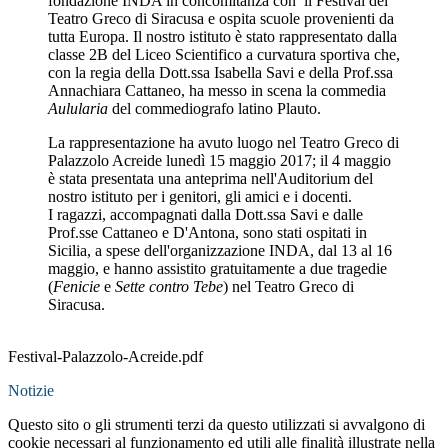
fondazione INDA in concomitanza con il Festival del
Teatro Greco di Siracusa e ospita scuole provenienti da
tutta Europa. Il nostro istituto è stato rappresentato dalla
classe 2B del Liceo Scientifico a curvatura sportiva che,
con la regia della Dott.ssa Isabella Savi e della Prof.ssa
Annachiara Cattaneo, ha messo in scena la commedia
Aulularia
del commediografo latino Plauto.
La rappresentazione ha avuto luogo nel Teatro Greco di
Palazzolo Acreide lunedì 15 maggio 2017; il 4 maggio
è stata presentata una anteprima nell'Auditorium del
nostro istituto per i genitori, gli amici e i docenti.
I ragazzi, accompagnati dalla Dott.ssa Savi e dalle
Prof.sse Cattaneo e D'Antona, sono stati ospitati in
Sicilia, a spese dell'organizzazione INDA, dal 13 al 16
maggio, e hanno assistito gratuitamente a due tragedie
(
Fenicie
e
Sette contro Tebe
) nel Teatro Greco di
Siracusa.
Festival-Palazzolo-Acreide.pdf
Notizie
Questo sito o gli strumenti terzi da questo utilizzati si avvalgono di
cookie necessari al funzionamento ed utili alle finalità illustrate nella