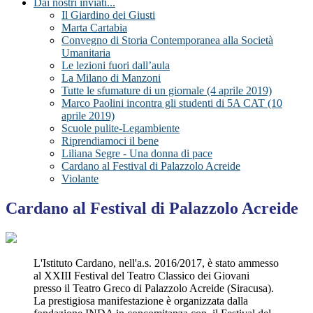
Dai nostri inviati...
Il Giardino dei Giusti
Marta Cartabia
Convegno di Storia Contemporanea alla Società
Umanitaria
Le lezioni fuori dall’aula
La Milano di Manzoni
Tutte le sfumature di un giornale (4 aprile 2019)
Marco Paolini incontra gli studenti di 5A CAT (10
aprile 2019)
Scuole pulite-Legambiente
Riprendiamoci il bene
Liliana Segre - Una donna di pace
Cardano al Festival di Palazzolo Acreide
Violante
Cardano al Festival di Palazzolo Acreide
L'Istituto Cardano, nell'a.s. 2016/2017, è stato ammesso
al XXIII Festival
del Teatro Classico dei Giovani
presso il Teatro Greco di Palazzolo Acreide (Siracusa).
La prestigiosa manifestazione è organizzata dalla