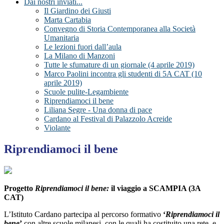
Dai nostri inviati...
Il Giardino dei Giusti
Marta Cartabia
Convegno di Storia Contemporanea alla Società
Umanitaria
Le lezioni fuori dall’aula
La Milano di Manzoni
Tutte le sfumature di un giornale (4 aprile 2019)
Marco Paolini incontra gli studenti di 5A CAT (10
aprile 2019)
Scuole pulite-Legambiente
Riprendiamoci il bene
Liliana Segre - Una donna di pace
Cardano al Festival di Palazzolo Acreide
Violante
Riprendiamoci il bene
Progetto
Riprendiamoci il bene:
il viaggio a SCAMPIA (3A
CAT)
L’Istituto Cardano partecipa al percorso formativo
‘
Riprendiamoci il
bene
’
con altre scuole milanesi, con le quali ha costituito una rete, e