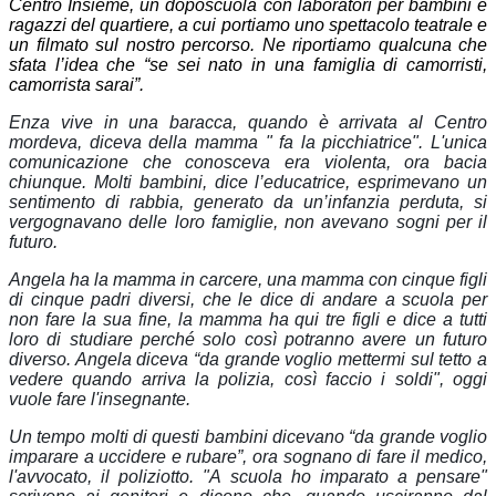
Centro Insieme, un doposcuola con laboratori per bambini e
ragazzi del quartiere, a cui portiamo uno spettacolo teatrale e
un filmato sul nostro percorso. Ne riportiamo qualcuna che
sfata l’idea che “se sei nato in una famiglia di camorristi,
camorrista sarai”.
Enza vive in una baracca, quando è arrivata al Centro
mordeva, diceva della mamma " fa la picchiatrice". L'unica
comunicazione che conosceva era violenta, ora bacia
chiunque. Molti bambini, dice l’educatrice, esprimevano un
sentimento di rabbia, generato da un’infanzia perduta, si
vergognavano delle loro famiglie, non avevano sogni per il
futuro.
Angela ha la mamma in carcere, una mamma con cinque figli
di cinque padri diversi, che le dice di andare a scuola per
non fare la sua fine, la mamma ha qui tre figli e dice a tutti
loro di studiare perché solo così potranno avere un futuro
diverso. Angela diceva “da grande voglio mettermi sul tetto a
vedere quando arriva la polizia, così faccio i soldi", oggi
vuole fare l'insegnante.
Un tempo molti di questi bambini dicevano “da grande voglio
imparare a uccidere e rubare”, ora sognano di fare il medico,
l'avvocato, il poliziotto. "A scuola ho imparato a pensare"