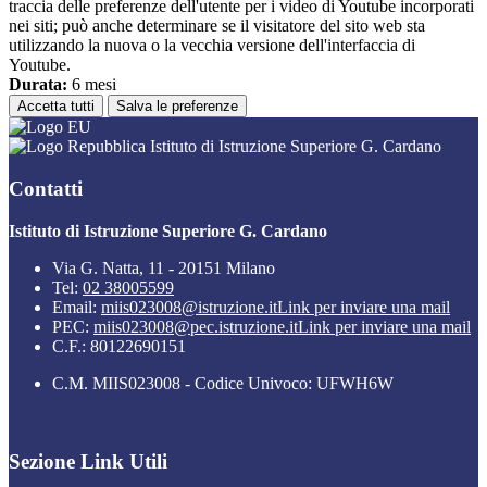
traccia delle preferenze dell'utente per i video di Youtube incorporati
nei siti; può anche determinare se il visitatore del sito web sta
utilizzando la nuova o la vecchia versione dell'interfaccia di
Youtube.
Durata:
6 mesi
Accetta tutti
Salva le preferenze
Istituto di Istruzione Superiore G. Cardano
Contatti
Istituto di Istruzione Superiore G. Cardano
Via G. Natta, 11 - 20151 Milano
Tel:
02 38005599
Email:
miis023008@istruzione.it
Link per inviare una mail
PEC:
miis023008@pec.istruzione.it
Link per inviare una mail
C.F.: 80122690151
C.M. MIIS023008 - Codice Univoco: UFWH6W
Sezione Link Utili