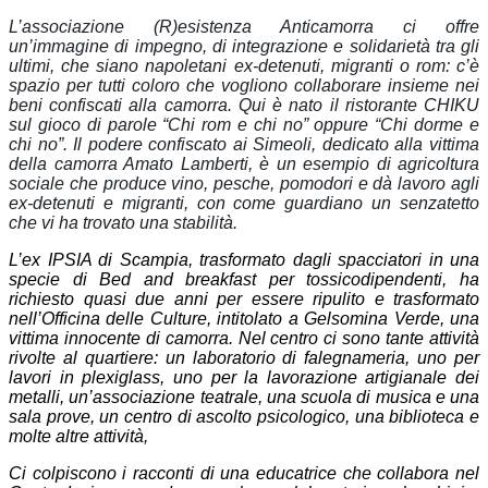
L’associazione (R)esistenza Anticamorra ci offre
un’immagine di impegno, di integrazione e solidarietà tra gli
ultimi, che siano napoletani ex-detenuti, migranti o rom: c’è
spazio per tutti coloro che vogliono collaborare insieme nei
beni confiscati alla camorra. Qui è nato il ristorante CHIKU
sul gioco di parole “Chi rom e chi no” oppure “Chi dorme e
chi no”. Il podere confiscato ai Simeoli, dedicato alla vittima
della camorra Amato Lamberti, è un esempio di agricoltura
sociale che produce vino, pesche, pomodori e dà lavoro agli
ex-detenuti e migranti, con come guardiano un senzatetto
che vi ha trovato una stabilità.
L’ex IPSIA di Scampia, trasformato dagli spacciatori in una
specie di Bed and breakfast per tossicodipendenti, ha
richiesto quasi due anni per essere ripulito e trasformato
nell’Officina delle Culture, intitolato a Gelsomina Verde, una
vittima innocente di camorra. Nel centro ci sono tante attività
rivolte al quartiere: un laboratorio di falegnameria, uno per
lavori in plexiglass, uno per la lavorazione artigianale dei
metalli, un’associazione teatrale, una scuola di musica e una
sala prove, un centro di ascolto psicologico, una biblioteca e
molte altre attività,
Ci colpiscono i racconti di una educatrice che collabora nel